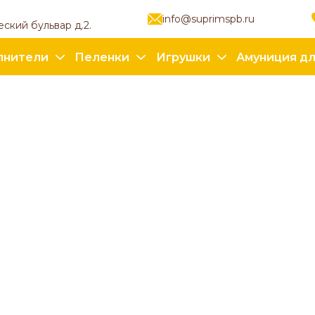
info@suprimspb.ru
еский бульвар д.2.
лнители
Пеленки
Игрушки
Амуниция дл