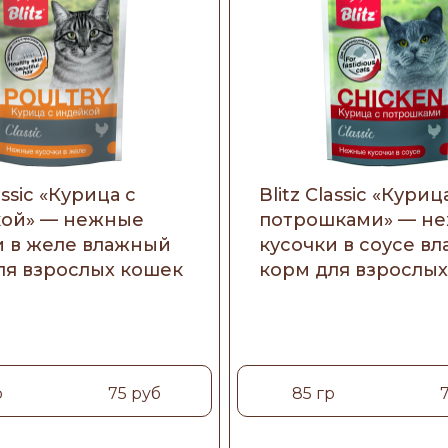
assic «Курица с
Blitz Classic «Куриц
ой» — нежные
потрошками» — н
и в желе влажный
кусочки в соусе в
ля взрослых кошек
корм для взрослы
р
75 руб
85 гр