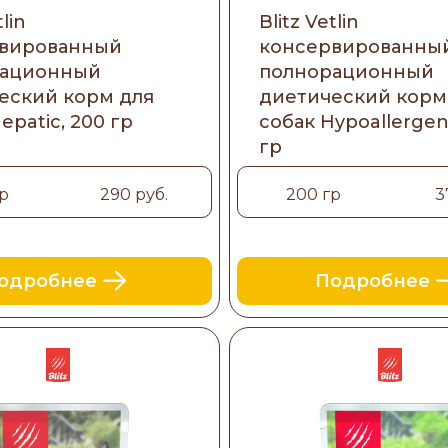
tlin
Blitz Vetlin
вированный
консервированны
рационный
полнорационный
еский корм для
диетический корм
epatic, 200 гр
собак Hypoallergeni
гр
р
290 руб.
200 гр
3
одробнее
Подробнее