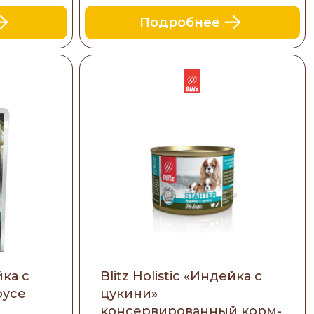
Подробнее
йка с
Blitz Holistic «Индейка с
оусе
цукини»
консервированный корм-