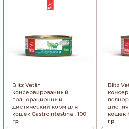
Blitz Vetlin
Blitz Ve
консервированный
консер
полнорационный
полно
диетический корм для
диетич
кошек Gastrointestinal, 100
кошек H
гр
гр