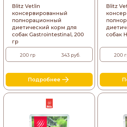
Blitz Vetlin
Blitz Ve
консервированный
консер
полнорационный
полно
диетический корм для
диетич
собак Gastrointestinal, 200
собак H
гр
200 гр
343 руб.
200 г
Подробнее
П