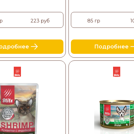
р
223 руб
85 гр
1
одробнее
Подробнее