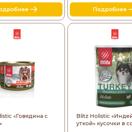
одробнее
Подробнее
listic «Говядина с
Blitz Holistic «Инде
»
уткой» кусочки в с