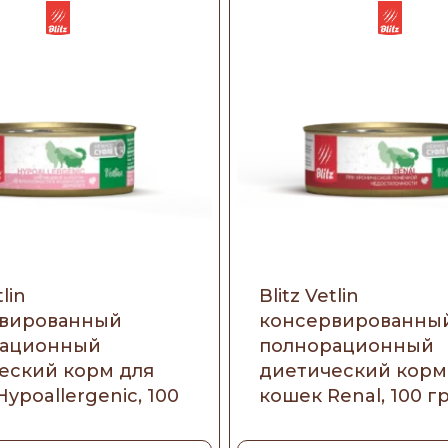
tlin
Blitz Vetlin
вированный
консервированны
рационный
полнорационный
еский корм для
диетический корм
ypoallergenic, 100
кошек Renal, 100 г