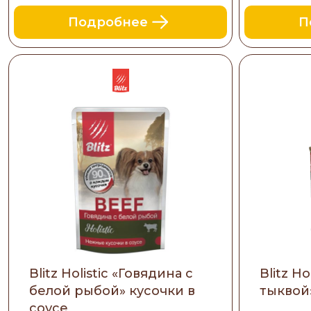
Подробнее
П
Blitz Holistic «Говядина с
Blitz Ho
белой рыбой» кусочки в
тыквой
соусе