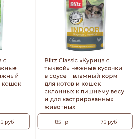
а с
Blitz Classic «Курица с
ежные
тыквой» нежные кусочки
лажный
в соусе – влажный корм
х кошек
для котов и кошек
склонных к лишнему весу
и для кастрированных
животных
75 руб
85 гр
75 руб