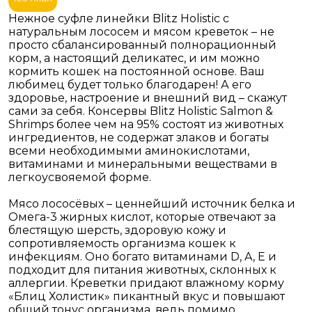
Нежное суфле линейки Blitz Holistic с
натуральным лососем и мясом креветок – не
просто сбалансированный полнорационный
корм, а настоящий деликатес, и им можно
кормить кошек на постоянной основе. Ваш
любимец будет только благодарен! А его
здоровье, настроение и внешний вид – скажут
сами за себя. Консервы Blitz Holistic Salmon &
Shrimps более чем на 95% состоят из животных
ингредиентов, не содержат злаков и богаты
всеми необходимыми аминокислотами,
витаминами и минеральными веществами в
легкоусвояемой форме.
Мясо лососёвых – ценнейший источник белка и
Омега-3 жирных кислот, которые отвечают за
блестящую шерсть, здоровую кожу и
сопротивляемость организма кошек к
инфекциям. Оно богато витаминами D, A, E и
подходит для питания животных, склонных к
аллергии. Креветки придают влажному корму
«Блиц Холистик» пикантный вкус и повышают
общий тонус организма, ведь помимо