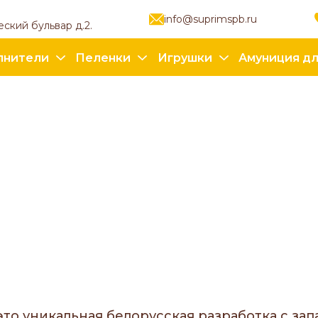
info@suprimspb.ru
еский бульвар д.2.
лнители
Пеленки
Игрушки
Амуниция дл
то уникальная белорусская разработка с з