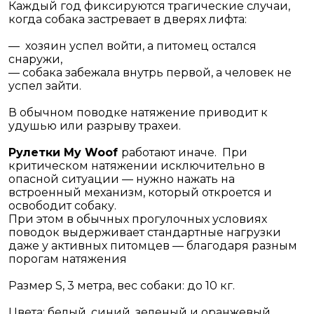
Каждый год фиксируются трагические случаи,
когда собака застревает в дверях лифта:
— хозяин успел войти, а питомец остался
снаружи,
— собака забежала внутрь первой, а человек не
успел зайти.
В обычном поводке натяжение приводит к
удушью или разрыву трахеи.
Рулетки My Woof
работают иначе. При
критическом натяжении исключительно в
опасной ситуации — нужно нажать на
встроенный механизм, который откроется и
освободит собаку.
При этом в обычных прогулочных условиях
поводок выдерживает стандартные нагрузки
даже у активных питомцев — благодаря разным
порогам натяжения
Размер S, 3 метра, вес собаки: до 10 кг.
Цвета: белый, синий, зеленый и оранжевый