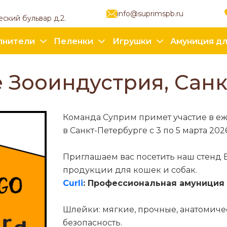
info@suprimspb.ru
еский бульвар д.2.
лнители
Пеленки
Игрушки
Амуниция дл
 Зооиндустрия, Санк
Команда Суприм примет участие в еж
в Санкт-Петербурге с 3 по 5 марта 2026
Приглашаем вас посетить наш стенд 
продукции для кошек и собак.
Curli
: Профессиональная амуниция 
Шлейки: мягкие, прочные, анатомич
безопасность.