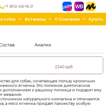
+7 (812) 426-18-21
я собак
Витамины
О Компании
Купить
Состав
Анализ
2240 руб.
мство для собак, сочетающее пользу кроличьих
нежного ягнёнка. Это полезное диетическое
м дополнением к рациону питомца и подарит ему
т жевания.
сточником натурального коллагена и отличаются
, а мясо ягнёнка придаёт лакомству особую