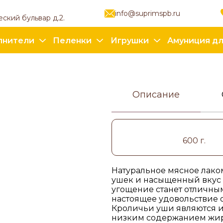
info@suprimspb.ru
еский бульвар д.2.
лнители
Пеленки
Игрушки
Амуниция дл
Описание
600 г.
Натуральное мясное лако
ушек и насыщенный вкус 
угощение станет отличны
настоящее удовольствие о
Кроличьи уши являются и
низким содержанием жира