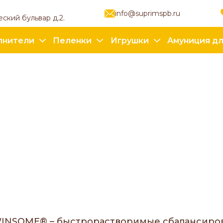
info@suprimspb.ru
еский бульвар д.2.
лнители
Пеленки
Игрушки
Амуниция дл
NSOME® – быстрорастворимые сбалансиров