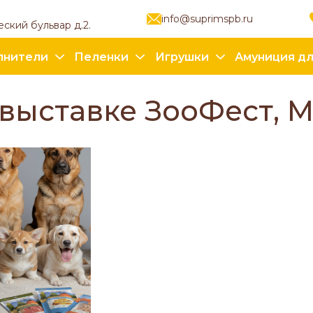
info@suprimspb.ru
еский бульвар д.2.
лнители
Пеленки
Игрушки
Амуниция дл
выставке ЗооФест, 