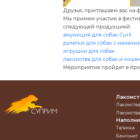
Друзья, приглашаем вас на ф
Мы примем участие в фестив
следующей продукцией:
амуниция для собак Curli
рулетки для собак с механи
игрушки для собак
лакомства для собак и коше
Мероприятие пройдет в Кроку
Лакомст
Лакомства
Лакомства
Наполни
Тапиока
Бентонит