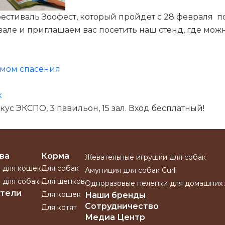
естиваль Зоофест, который пройдет с 28 февраля по 
але и приглашаем вас посетить наш стенд, где можн
змом спасения
к
с ЭКСПО, 3 павильон, 15 зал. Вход бесплатный!
ва
Корма
Жевательные игрушки для собак
 для кошек
Для собак
Амуниция для собак Curli
 для собак
Для щенков
Одноразовые пеленки для домашних
тели
Для кошек
Наши бренды
Сотрудничество
Для котят
Медиа Центр